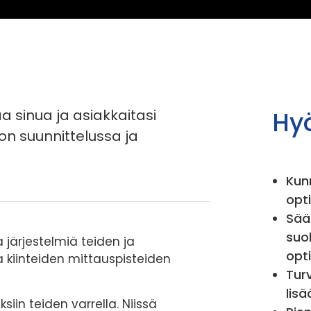
 kelianturit
Lämpötila-anturit
Kitkamittari µTEC
a sinua ja asiakkaitasi
Hy
don suunnittelussa ja
Kun
opt
Sää
suo
järjestelmiä teiden ja
opt
a kiinteiden mittauspisteiden
Tur
lis
siin teiden varrella. Niissä