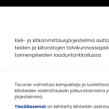
Tiesääasemat
Mobiilit
Keli- ja kitkanmittausjärjestelmä autta
teiden ja kiitoratojen talvikunnossapi
toimenpiteiden laaduntarkkailussa.
Teconer valmistaa kompakteja ja luotettavia 
kiitoteiden säämittauksiin jatkuvatoimisina j
järjestelminä.
Tiesääasemat
on kehitetty kiinteisiin asennuk