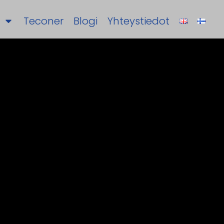
Teconer
Blogi
Yhteystiedot