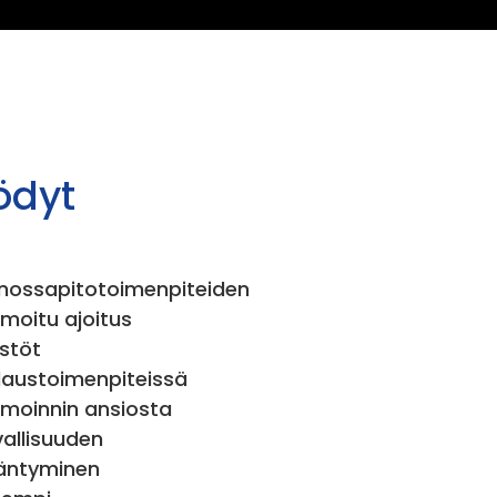
™
ödyt
nossapitotoimenpiteiden
imoitu ajoitus
stöt
laustoimenpiteissä
imoinnin ansiosta
vallisuuden
ääntyminen